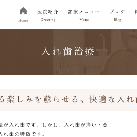
医院紹介
診療メニュー
ブログ
Greeting
Menu
Blog
Home
入れ歯治療
切にしていること
お知らせ
院長紹介
診療の流れ
る楽しみを蘇らせる、快適な入れ
法が入れ歯です。しかし、入れ歯が痛い・合
入れ歯の特徴です。