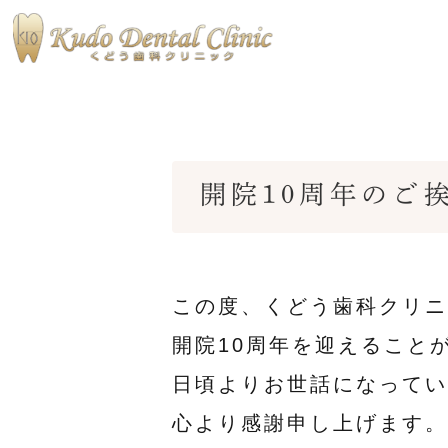
開院10周年のご
当院の特徴
医院ブログ
私たちが大
術後ブログ
この度、くどう歯科クリニ
開院10周年を迎えること
日頃よりお世話になってい
心より感謝申し上げます。