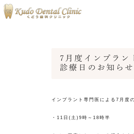
7月度インプラン
当院の特徴
医院ブログ
私たちが大
術後ブログ
診療日のお知ら
インプラント専門医による7月度
・11日(土)9時～18時半