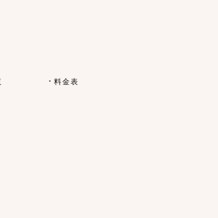
ー
覧
料金表