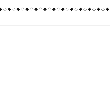
◆◇◆◇◆◇◆◇◆◇◆◇◆◇◆◇◆◇◆◇◆◇◆◇◆