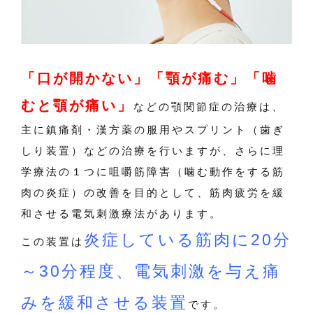
「口が開かない」「顎が痛む」「噛
むと顎が痛い」
などの顎関節症の治療は、
主に鎮痛剤・漢方薬の服用やスプリント（歯ぎ
しり装置）などの治療を行いますが、さらに理
学療法の１つに咀嚼筋障害（噛む動作をする筋
肉の炎症）の改善を目的として、筋肉疲労を緩
和させる電気刺激療法があります。
炎症している筋肉に20分
この装置は
～30分程度、電気刺激を与え痛
みを緩和させる装置
です。