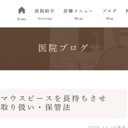
医院紹介
診療メニュー
ブログ
Greeting
Menu
Blog
Home
医院ブログ
切にしていること
お知らせ
院長紹介
診療の流れ
のマウスピースを長持ちさせ
・取り扱い・保管法
2025.12.15更新