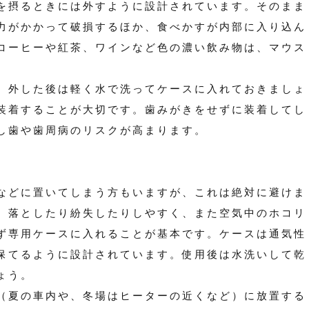
を摂るときには外すように設計されています。そのまま
力がかかって破損するほか、食べかすが内部に入り込ん
コーヒーや紅茶、ワインなど色の濃い飲み物は、マウス
、外した後は軽く水で洗ってケースに入れておきましょ
装着することが大切です。歯みがきをせずに装着してし
し歯や歯周病のリスクが高まります。
などに置いてしまう方もいますが、これは絶対に避けま
、落としたり紛失したりしやすく、また空気中のホコリ
ず専用ケースに入れることが基本です。ケースは通気性
保てるように設計されています。使用後は水洗いして乾
ょう。
（夏の車内や、冬場はヒーターの近くなど）に放置する