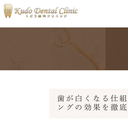
当院の特徴
医院ブログ
私たちが大
術後ブログ
歯が白くなる仕
ングの効果を徹