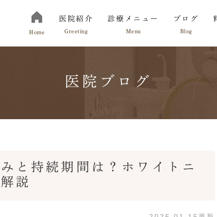
医院紹介
診療メニュー
ブログ
Greeting
Menu
Blog
Home
医院ブログ
切にしていること
お知らせ
院長紹介
診療の流れ
組みと持続期間は？ホワイトニ
底解説
2026.01.15更新